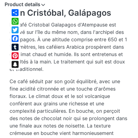
Product details
San Cristóbal, Galápagos
Share
Le café Cristobal Galapagos d'Atempause est
WhatsApp
cultivé sur l'île du même nom, dans l'archipel des
Twitter
Galápagos. À une altitude comprise entre 650 et 1
Facebook
100 mètres, les caféiers Arabica prospèrent dans
ce climat chaud et humide. Ils sont entretenus et
Tumblr
récoltés à la main. Le traitement qui suit est doux
Pinterest
et traditionnel.
Snapchat
Ce café séduit par son goût équilibré, avec une
fine acidité citronnée et une touche d'arômes
floraux. Le climat doux et le sol volcanique
confèrent aux grains une richesse et une
complexité particulières. En bouche, on perçoit
des notes de chocolat noir qui se prolongent dans
une finale aux notes de noisette. La texture
crémeuse en bouche vient harmonieusement