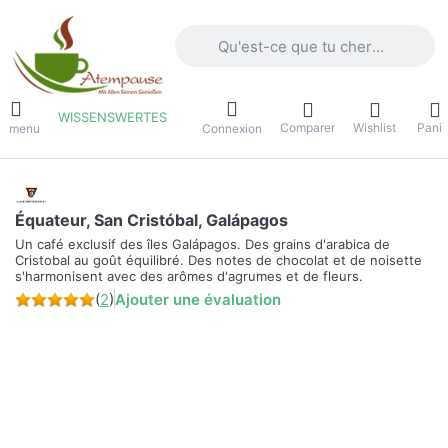
Saisissez un terme de recherche. Penda
WISSENSWERTES
Comparer
Wishlist
Panie
e menu
Connexion
Équateur, San Cristóbal, Galápagos
Un café exclusif des îles Galápagos. Des grains d'arabica de
Cristobal au goût équilibré. Des notes de chocolat et de noisette
s'harmonisent avec des arômes d'agrumes et de fleurs.
(
2
)
Ajouter une évaluation