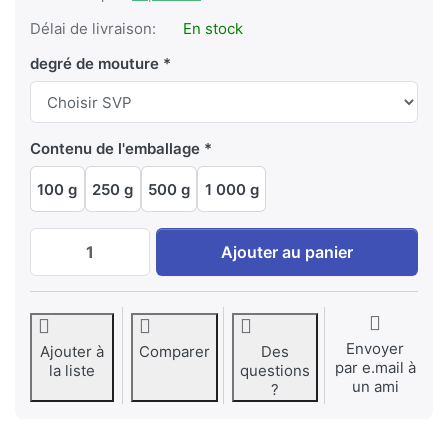
Délai de livraison:
En stock
degré de mouture
Contenu de l'emballage
100 g
250 g
500 g
1 000 g
Équateur, San Cristóbal, Galápagos à EUR
Ajouter au panier
Envoyer
Ajouter à
Comparer
Des
par e.mail à
la liste
questions
un ami
?